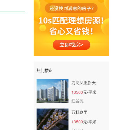
热门楼盘
力高凤凰新天
13500
元/平米
红谷滩
万科玖里
13500
元/平米