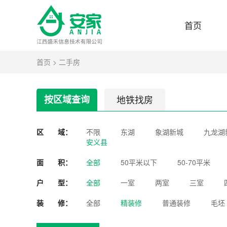
首页
首页
>
二手房
按区域查询
地铁找房
区 域：
不限
东湖
象湖新城
九龙湖
安义县
面 积：
全部
50平米以下
50-70平米
户 型：
全部
一室
两室
三室
装 修：
全部
精装修
普通装修
毛坯