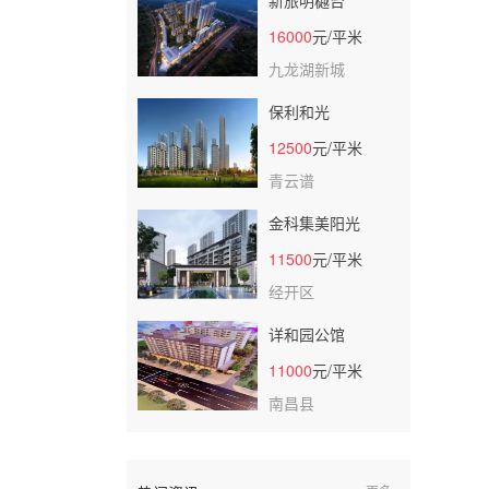
新旅明樾台
16000
元/平米
九龙湖新城
保利和光
12500
元/平米
青云谱
金科集美阳光
11500
元/平米
经开区
详和园公馆
11000
元/平米
南昌县