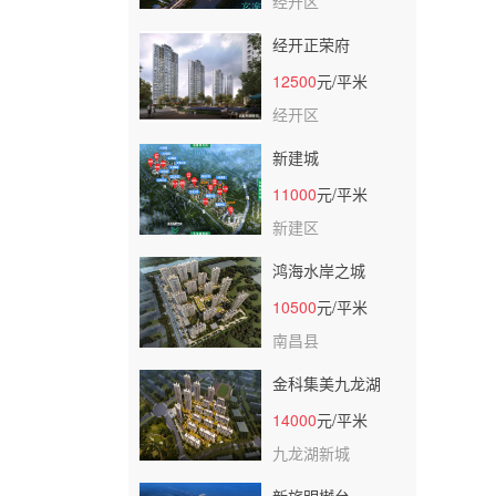
经开区
经开正荣府
12500
元/平米
经开区
新建城
11000
元/平米
新建区
鸿海水岸之城
10500
元/平米
南昌县
金科集美九龙湖
14000
元/平米
九龙湖新城