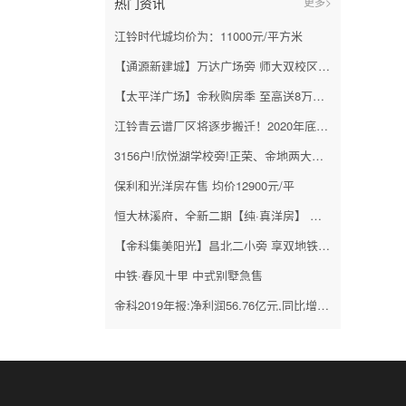
热门资讯
更多>
江铃时代城均价为：11000元/平方米
【通源新建城】万达广场旁 师大双校区！高层均价11000元/㎡！
【太平洋广场】金秋购房季 至高送8万家电家具大礼包！首期7.7万起！
江铃青云谱厂区将逐步搬迁！2020年底前完成搬迁！
3156户!欣悦湖学校旁!正荣、金地两大纯新盘项目规划公示
保利和光洋房在售 均价12900元/平
恒大林溪府，全新二期【纯·真洋房】 红火入市
【金科集美阳光】昌北二小旁 享双地铁！精装高层及洋房热销中！
中铁·春风十里 中式别墅急售
金科2019年报:净利润56.76亿元,同比增长46%